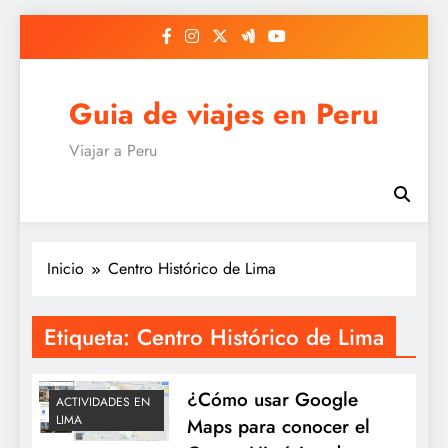
Saltar
al
contenido
Guia de viajes en Peru
Viajar a Peru
Inicio
Centro Histórico de Lima
Etiqueta:
Centro Histórico de Lima
¿Cómo usar Google
ACTIVIDADES EN
LIMA
Maps para conocer el