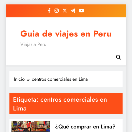
Saltar
al
contenido
Guia de viajes en Peru
Viajar a Peru
Inicio
centros comerciales en Lima
Etiqueta:
centros comerciales en
Lima
¿Qué comprar en Lima?