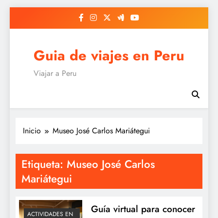
Saltar
al
contenido
Guia de viajes en Peru
Viajar a Peru
Inicio
Museo José Carlos Mariátegui
Etiqueta:
Museo José Carlos
Mariátegui
Guía virtual para conocer
ACTIVIDADES EN