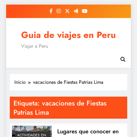
Saltar
al
contenido
Guia de viajes en Peru
Viajar a Peru
Inicio
vacaciones de Fiestas Patrias Lima
Etiqueta:
vacaciones de Fiestas
Patrias Lima
Lugares que conocer en
ACTIVIDADES EN