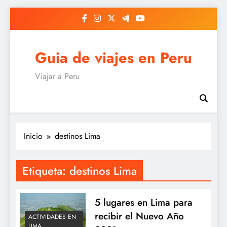
Saltar
al
contenido
Guia de viajes en Peru
Viajar a Peru
Inicio
destinos Lima
Etiqueta:
destinos Lima
5 lugares en Lima para
recibir el Nuevo Año
ACTIVIDADES EN
LIMA