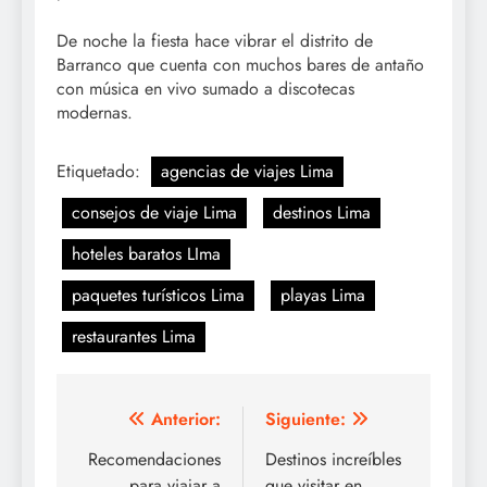
De noche la fiesta hace vibrar el distrito de
Barranco que cuenta con muchos bares de antaño
con música en vivo sumado a discotecas
modernas.
Etiquetado:
agencias de viajes Lima
consejos de viaje Lima
destinos Lima
hoteles baratos LIma
paquetes turísticos Lima
playas Lima
restaurantes Lima
Navegación
Anterior:
Siguiente:
de
Recomendaciones
Destinos increíbles
para viajar a
que visitar en