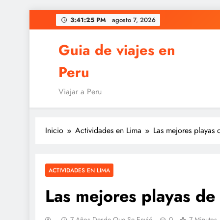
Saltar
3:41:26 PM
agosto 7, 2026
al
contenido
Guia de viajes en
Peru
Viajar a Peru
Inicio
Actividades en Lima
Las mejores playas
ACTIVIDADES EN LIMA
Las mejores playas d
7 Años Desde Que Se Envió
0
7 Minutos