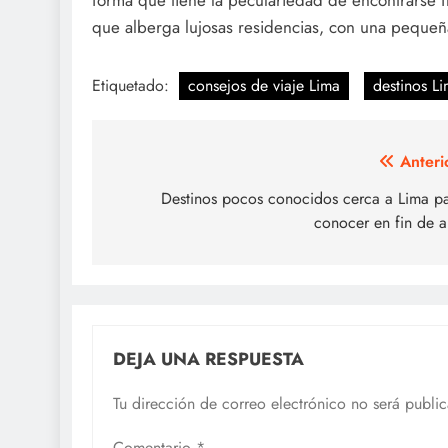
forma que tiene la peculariedad de encontrarse fr
que alberga lujosas residencias, con una pequeñ
Etiquetado:
consejos de viaje Lima
destinos L
Navegación
Anteri
de
Destinos pocos conocidos cerca a Lima p
conocer en fin de 
entradas
DEJA UNA RESPUESTA
Tu dirección de correo electrónico no será publi
Comentario
*