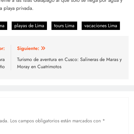
ente a las islas Galápago al que sólo se llega por agua y
a playa privada.
ima
playas de Lima
tours Lima
vacaciones Lima
or:
Siguiente:
ara
Turismo de aventura en Cusco: Salineras de Maras y
año
Moray en Cuatrimotos
cada.
Los campos obligatorios están marcados con
*