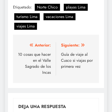
Etiquetado:
Norte Chico
playas Lima
turismo Lima
vacaciones Lima
viajes Lima
Navegación
Anterior:
Siguiente:
de
10 cosas que hacer
Guía de viaje al
en el Valle
Cusco si viajas por
entradas
Sagrado de los
primera vez
Incas
DEJA UNA RESPUESTA