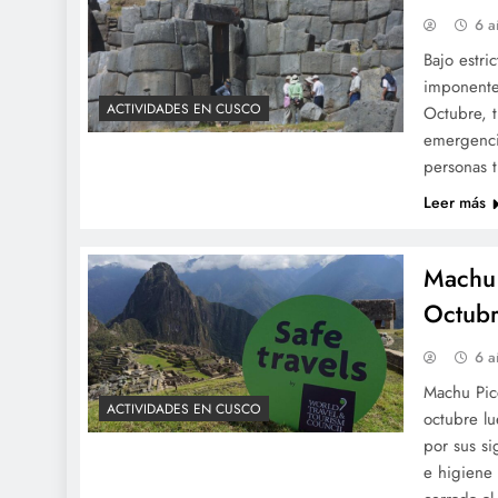
6 a
Bajo estri
imponente
ACTIVIDADES EN CUSCO
Octubre, 
emergenci
personas t
Leer más
Machu 
Octub
6 a
Machu Picc
ACTIVIDADES EN CUSCO
octubre l
por sus si
e higiene