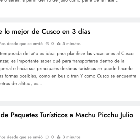
tre o aérea, a partir del 15 de Julio como parte de la Fase…
 lo mejor de Cusco en 3 días
ños desde que se envió
0
5 minutos
temporada del año es ideal para planificar las vacaciones al Cusco.
zar, es importante saber qué para transportarse dentro de la
erial o hacia sus principales destinos turísticos se puede hacerlo
las formas posibles, como en bus o tren Y como Cusco se encuentra
etros de altitud, es…
 de Paquetes Turísticos a Machu Picchu Julio
ños desde que se envió
0
3 minutos