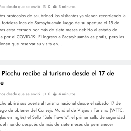
ños desde que se envió
0
3 minutos
ctos protocolos de salubridad los visitantes ya vienen recorriendo la
 fortaleza inca de Sacsayhuamán luego de su apertura el 15 de
tras estar cerrado por más de siete meses debido al estado de
a por el COVID-19. El ingreso a Sacsayhuamán es gratis, pero las
ienen que reservar su visita en…
Picchu recibe al turismo desde el 17 de
re
ños desde que se envió
0
4 minutos
hu abrirá sus puerta al turismo nacional desde el sábado 17 de
uego de obtener del Consejo Mundial de Viajes y Turismo (WTTC,
glas en inglés) el Sello “Safe Travel’s”, el primer sello de seguridad
 del mundo después de más de siete meses de permanecer