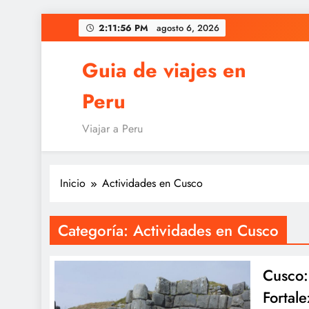
Saltar
2:11:57 PM
agosto 6, 2026
al
contenido
Guia de viajes en
Peru
Viajar a Peru
Inicio
Actividades en Cusco
Categoría:
Actividades en Cusco
Cusco:
Fortale