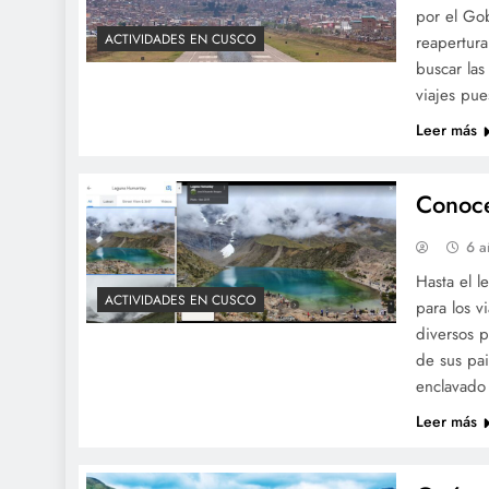
por el Gob
ACTIVIDADES EN CUSCO
reapertura
buscar las
viajes pu
Leer más
Conoce
6 a
Hasta el l
ACTIVIDADES EN CUSCO
para los v
diversos p
de sus pa
enclavado
Leer más