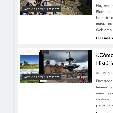
Hoy más q
ACTIVIDADES EN CUSCO
Picchu se 
las restri
maravillos
Gobierno 
Leer más
¿Cómo 
Histór
6 a
ACTIVIDADES EN CUSCO
Encerrado
tenemos su
menos por 
destinos 
pasos par