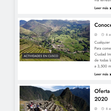
vía terres
Leer más
Conoce
6 a
Cualquier 
Para comen
Ciudad Imp
ACTIVIDADES EN CUSCO
de todas 
a 3,500 m
Leer más
Oferta
2020
6 a