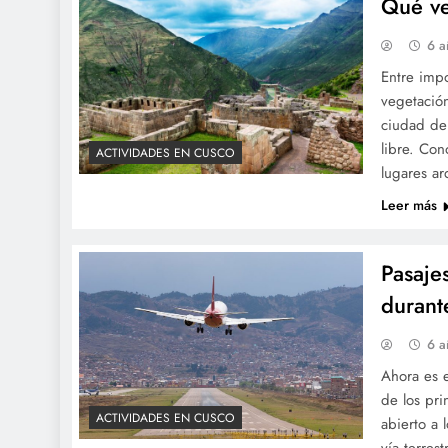
Qué ve
6 a
Entre impo
vegetación
ciudad del
libre. Con
ACTIVIDADES EN CUSCO
lugares a
Leer más
Pasaje
durant
6 a
Ahora es e
de los pri
ACTIVIDADES EN CUSCO
abierto a 