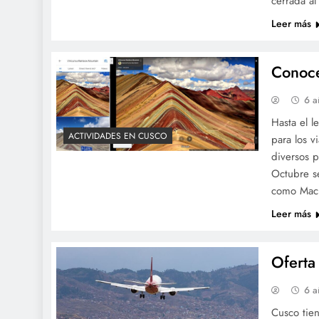
cerrada a
Leer más
Conoce
6 a
Hasta el l
ACTIVIDADES EN CUSCO
para los v
diversos 
Octubre se
como Mach
Leer más
Oferta
6 a
Cusco tien