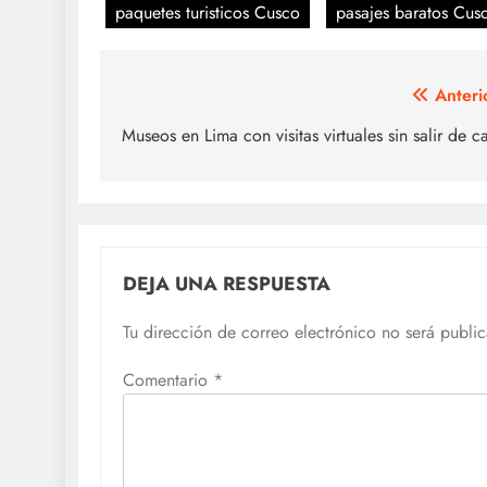
paquetes turisticos Cusco
pasajes baratos Cus
Navegación
Anteri
de
Museos en Lima con visitas virtuales sin salir de c
entradas
DEJA UNA RESPUESTA
Tu dirección de correo electrónico no será publi
Comentario
*