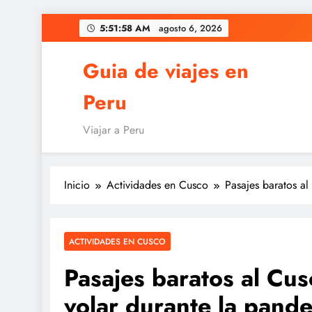
Saltar
5:51:59 AM
agosto 6, 2026
al
contenido
Guia de viajes en
Peru
Viajar a Peru
Inicio
Actividades en Cusco
Pasajes baratos a
ACTIVIDADES EN CUSCO
Pasajes baratos al Cu
volar durante la pand