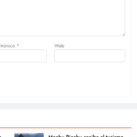
ctrónico
*
Web