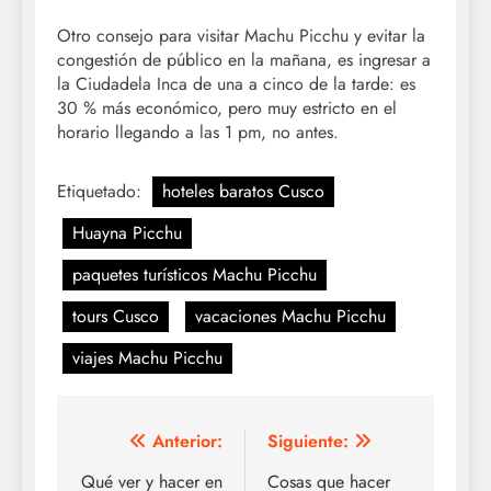
Otro consejo para visitar Machu Picchu y evitar la
congestión de público en la mañana, es ingresar a
la Ciudadela Inca de una a cinco de la tarde: es
30 % más económico, pero muy estricto en el
horario llegando a las 1 pm, no antes.
Etiquetado:
hoteles baratos Cusco
Huayna Picchu
paquetes turísticos Machu Picchu
tours Cusco
vacaciones Machu Picchu
viajes Machu Picchu
Navegación
Anterior:
Siguiente:
de
Qué ver y hacer en
Cosas que hacer