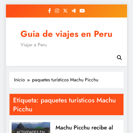
Saltar
al
contenido
Guia de viajes en Peru
Viajar a Peru
Inicio
paquetes turísticos Machu Picchu
Etiqueta:
paquetes turísticos Machu
Picchu
Machu Picchu recibe al
ACTIVIDADES EN