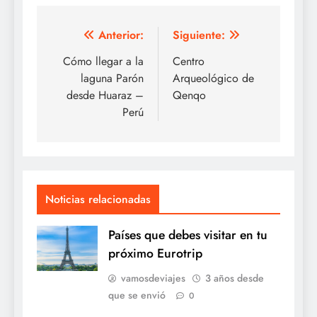
Navegación
Anterior:
Siguiente:
de
Cómo llegar a la
Centro
laguna Parón
Arqueológico de
entradas
desde Huaraz –
Qenqo
Perú
Noticias relacionadas
Países que debes visitar en tu
próximo Eurotrip
vamosdeviajes
3 años desde
que se envió
0