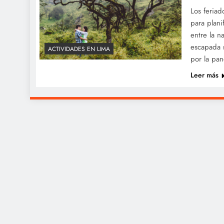
Los feriad
para plani
entre la n
escapada r
ACTIVIDADES EN LIMA
por la pa
Leer más