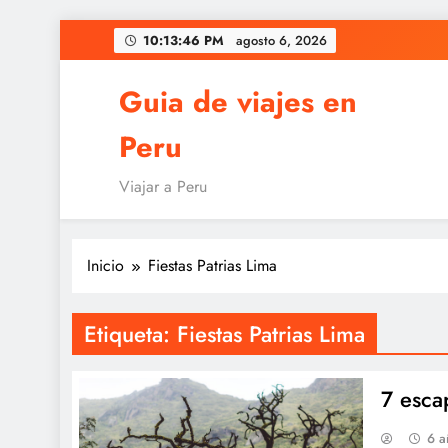
Saltar
10:13:46 PM
agosto 6, 2026
al
contenido
Guia de viajes en
Peru
Viajar a Peru
Inicio
Fiestas Patrias Lima
Etiqueta:
Fiestas Patrias Lima
7 esca
6 a