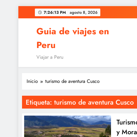
Saltar
7:26:13 PM
agosto 8, 2026
al
contenido
Guia de viajes en
Peru
Viajar a Peru
Inicio
turismo de aventura Cusco
Etiqueta:
turismo de aventura Cusco
Turism
y Mora