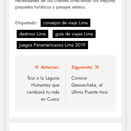
necesidades de los clientes ofreciendo los mejores
paquetes turísticos y pasajes aéreos.
Etiquetado:
consejos de viaje Lima
destinos Lima
guía de viajes Lima
Juegos Panamericanos Lima 2019
Navegación
Anterior:
Siguiente:
de
Tour a la Laguna
Conoce
Humantay que
Qeswachaka, el
entradas
cambiará tu vida
último Puente Inca
en Cusco