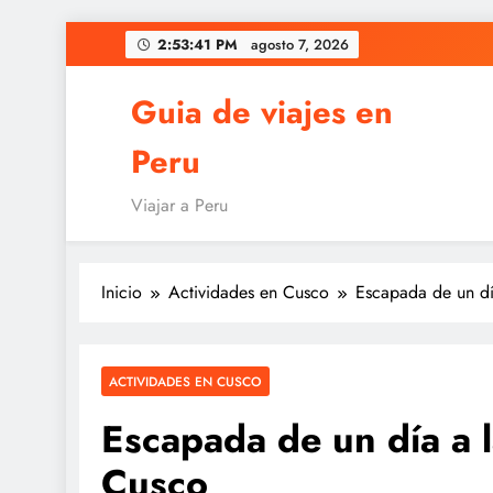
Saltar
2:53:42 PM
agosto 7, 2026
al
contenido
Guia de viajes en
Peru
Viajar a Peru
Inicio
Actividades en Cusco
Escapada de un dí
ACTIVIDADES EN CUSCO
Escapada de un día a 
Cusco