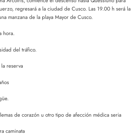
aña Arcoíris, comience el descenso hasta Quessiuno para
uerzo, regresará a la ciudad de Cusco. Las 19.00 h será la
 una manzana de la playa Mayor de Cusco.
a hora.
idad del tráfico.
la reserva
años
ngüe.
emas de corazón u otro tipo de afección médica seria
ra caminata