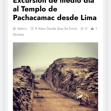
Excursión de medio día
al Templo de
Pachacamac desde Lima
Admin
8 Años Desde Que Se Envió
0
1
Minutos