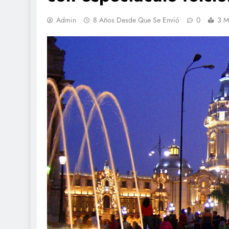
Admin
8 Años Desde Que Se Envió
0
3 M