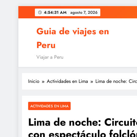
Saltar
4:54:32 AM
agosto 7, 2026
al
contenido
Guia de viajes en
Peru
Viajar a Peru
Inicio
Actividades en Lima
Lima de noche: Circ
ACTIVIDADES EN LIMA
Lima de noche: Circui
con espectáculo folcló