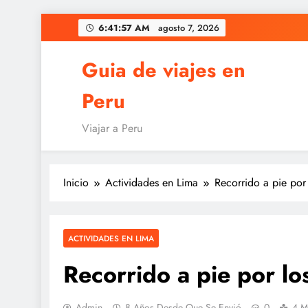
Saltar
6:41:58 AM
agosto 7, 2026
al
contenido
Guia de viajes en
Peru
Viajar a Peru
Inicio
Actividades en Lima
Recorrido a pie por
ACTIVIDADES EN LIMA
Recorrido a pie por lo
Admin
8 Años Desde Que Se Envió
0
4 M