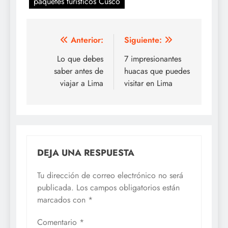
paquetes turisticos Cusco
Navegación
Anterior:
Siguiente:
de
Lo que debes
7 impresionantes
saber antes de
huacas que puedes
entradas
viajar a Lima
visitar en Lima
DEJA UNA RESPUESTA
Tu dirección de correo electrónico no será
publicada.
Los campos obligatorios están
marcados con
*
Comentario
*