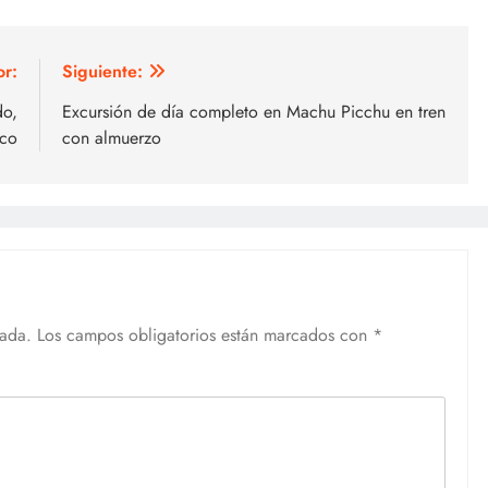
or:
Siguiente:
do,
Excursión de día completo en Machu Picchu en tren
zco
con almuerzo
cada.
Los campos obligatorios están marcados con
*