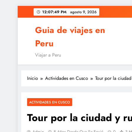
Saltar
12:07:50 PM
agosto 9, 2026
al
contenido
Guia de viajes en
Peru
Viajar a Peru
Inicio
Actividades en Cusco
Tour por la ciudad
ACTIVIDADES EN CUSCO
Tour por la ciudad y r
Admin
8 Años Desde Que Se Envió
0
3 M