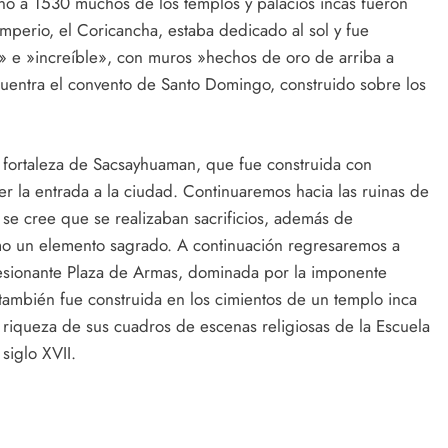
no a 1530 muchos de los templos y palacios incas fueron
mperio, el Coricancha, estaba dedicado al sol y fue
» e »increíble», con muros »hechos de oro de arriba a
cuentra el convento de Santo Domingo, construido sobre los
a fortaleza de Sacsayhuaman, que fue construida con
er la entrada a la ciudad. Continuaremos hacia las ruinas de
 se cree que se realizaban sacrificios, además de
o un elemento sagrado. A continuación regresaremos a
resionante Plaza de Armas, dominada por la imponente
l también fue construida en los cimientos de un templo inca
riqueza de sus cuadros de escenas religiosas de la Escuela
siglo XVII.