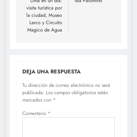
de
Lima en un día:
Isla Palomino
visita turística por
entradas
la ciudad, Museo
Larco y Circuito
Magico de Agua
DEJA UNA RESPUESTA
Tu dirección de correo electrónico no será
publicada.
Los campos obligatorios están
marcados con
*
Comentario
*