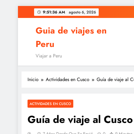
Saltar
9:51:37 AM
agosto 6, 2026
al
contenido
Guia de viajes en
Peru
Viajar a Peru
Inicio
Actividades en Cusco
Guía de viaje al C
ACTIVIDADES EN CUSCO
Guía de viaje al Cusco
7 Años Desde Que Se Envió
0
9 Minutos