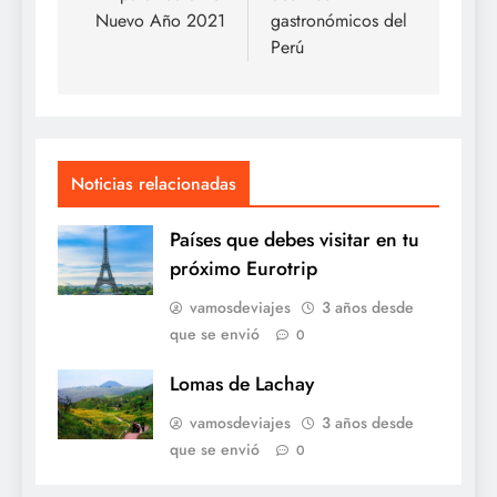
entradas
Nuevo Año 2021
gastronómicos del
Perú
Noticias relacionadas
Países que debes visitar en tu
próximo Eurotrip
vamosdeviajes
3 años desde
que se envió
0
Lomas de Lachay
vamosdeviajes
3 años desde
que se envió
0