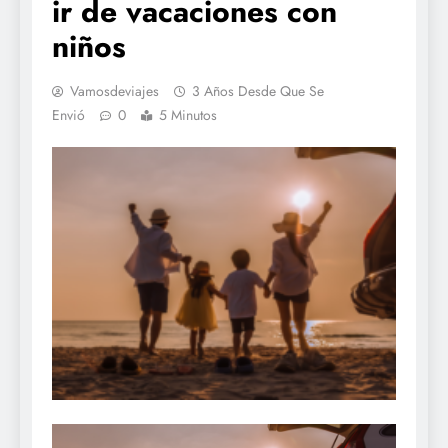
ir de vacaciones con
niños
Vamosdeviajes
3 Años Desde Que Se
Envió
0
5 Minutos